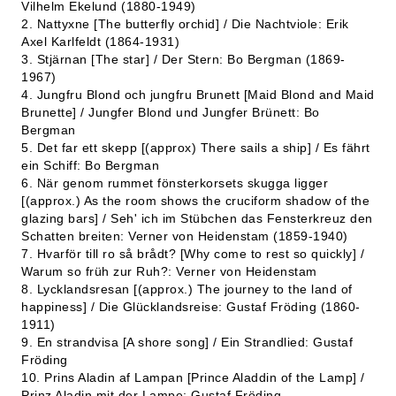
Vilhelm Ekelund (1880-1949)
2. Nattyxne [The butterfly orchid] / Die Nachtviole: Erik
Axel Karlfeldt (1864-1931)
3. Stjärnan [The star] / Der Stern: Bo Bergman (1869-
1967)
4. Jungfru Blond och jungfru Brunett [Maid Blond and Maid
Brunette] / Jungfer Blond und Jungfer Brünett: Bo
Bergman
5. Det far ett skepp [(approx) There sails a ship] / Es fährt
ein Schiff: Bo Bergman
6. När genom rummet fönsterkorsets skugga ligger
[(approx.) As the room shows the cruciform shadow of the
glazing bars] / Seh' ich im Stübchen das Fensterkreuz den
Schatten breiten: Verner von Heidenstam (1859-1940)
7. Hvarför till ro så brådt? [Why come to rest so quickly] /
Warum so früh zur Ruh?: Verner von Heidenstam
8. Lycklandsresan [(approx.) The journey to the land of
happiness] / Die Glücklandsreise: Gustaf Fröding (1860-
1911)
9. En strandvisa [A shore song] / Ein Strandlied: Gustaf
Fröding
10. Prins Aladin af Lampan [Prince Aladdin of the Lamp] /
Prinz Aladin mit der Lampe: Gustaf Fröding