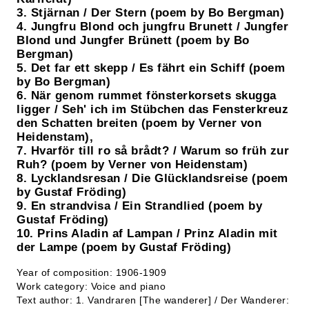
3. Stjärnan / Der Stern (poem by Bo Bergman)
4. Jungfru Blond och jungfru Brunett / Jungfer
Blond und Jungfer Brünett (poem by Bo
Bergman)
5. Det far ett skepp / Es fährt ein Schiff (poem
by Bo Bergman)
6. När genom rummet fönsterkorsets skugga
ligger / Seh' ich im Stübchen das Fensterkreuz
den Schatten breiten (poem by Verner von
Heidenstam),
7. Hvarför till ro så brådt? / Warum so früh zur
Ruh? (poem by Verner von Heidenstam)
8. Lycklandsresan / Die Glücklandsreise (poem
by Gustaf Fröding)
9. En strandvisa / Ein Strandlied (poem by
Gustaf Fröding)
10. Prins Aladin af Lampan / Prinz Aladin mit
der Lampe (poem by Gustaf Fröding)
Year of composition: 1906-1909
Work category: Voice and piano
Text author: 1. Vandraren [The wanderer] / Der Wanderer: