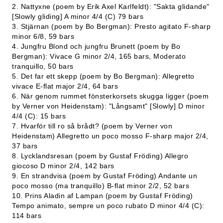
2. Nattyxne (poem by Erik Axel Karlfeldt): "Sakta glidande"
[Slowly gliding] A minor 4/4 (C) 79 bars
3. Stjärnan (poem by Bo Bergman): Presto agitato F-sharp
minor 6/8, 59 bars
4. Jungfru Blond och jungfru Brunett (poem by Bo
Bergman): Vivace G minor 2/4, 165 bars, Moderato
tranquillo, 50 bars
5. Det far ett skepp (poem by Bo Bergman): Allegretto
vivace E-flat major 2/4, 64 bars
6. När genom rummet fönsterkorsets skugga ligger (poem
by Verner von Heidenstam): "Långsamt" [Slowly] D minor
4/4 (C): 15 bars
7. Hvarför till ro så brådt? (poem by Verner von
Heidenstam) Allegretto un poco mosso F-sharp major 2/4,
37 bars
8. Lycklandsresan (poem by Gustaf Fröding) Allegro
giocoso D minor 2/4, 142 bars
9. En strandvisa (poem by Gustaf Fröding) Andante un
poco mosso (ma tranquillo) B-flat minor 2/2, 52 bars
10. Prins Aladin af Lampan (poem by Gustaf Fröding)
Tempo animato, sempre un poco rubato D minor 4/4 (C):
114 bars