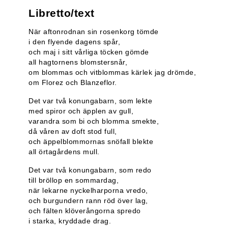
Libretto/text
När aftonrodnan sin rosenkorg tömde
i den flyende dagens spår,
och maj i sitt vårliga töcken gömde
all hagtornens blomstersnår,
om blommas och vitblommas kärlek jag drömde,
om Florez och Blanzeflor.
Det var två konungabarn, som lekte
med spiror och äpplen av gull,
varandra som bi och blomma smekte,
då våren av doft stod full,
och äppelblommornas snöfall blekte
all örtagårdens mull.
Det var två konungabarn, som redo
till bröllop en sommardag,
när lekarne nyckelharporna vredo,
och burgundern rann röd över lag,
och fälten klöverångorna spredo
i starka, kryddade drag.