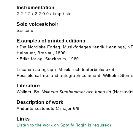
Instrumentation
2.2.2.2 / 2.2.0.0 / timp / str
Solo voices/choir
baritone
Examples of printed editions
• Det Nordiske Forlag, Musikforlaget/Henrik Hennings, N
Hainauer, Breslau, 1896
• Eriks förlag, Stockholm, 1980
Location autograph: Musik- och teaterbiblioteket
Possible call no. and autograph comment: Wilhelm Stenh
Literature
Wallner, Bo:
Wilhelm Stenhammar och hans tid
(Norstedts
Description of work
Andante sostenuto C major 6/8
Links
Listen to the work on Spotify (login is required)