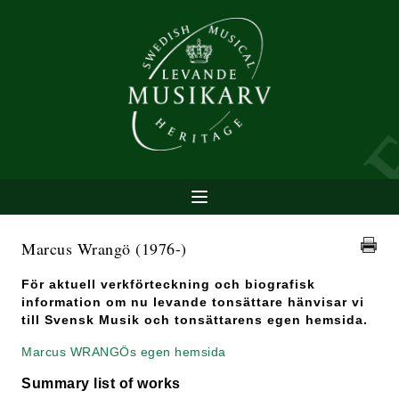
Marcus Wrangö
(1976-)
För aktuell verkförteckning och biografisk
information om nu levande tonsättare hänvisar vi
till Svensk Musik och tonsättarens egen hemsida.
Marcus WRANGÖs egen hemsida
Summary list of works