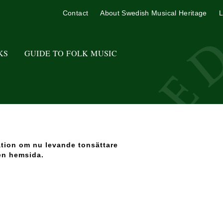
Contact
About Swedish Musical Heritage
L
KS
GUIDE TO FOLK MUSIC
ation om nu levande tonsättare
en hemsida.